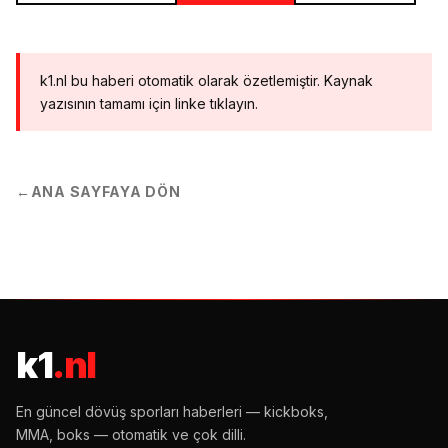
k1.nl bu haberi otomatik olarak özetlemiştir. Kaynak
yazısının tamamı için linke tıklayın.
←
ANA SAYFAYA DÖN
k1
.nl
En güncel dövüş sporları haberleri — kickboks,
MMA, boks — otomatik ve çok dilli.