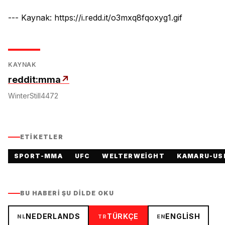
--- Kaynak: https://i.redd.it/o3mxq8fqoxyg1.gif
KAYNAK
reddit:mma
↗
WinterStill4472
ETIKETLER
SPORT-MMA
UFC
WELTERWEIGHT
KAMARU-US
BU HABERI ŞU DILDE OKU
NEDERLANDS
TÜRKÇE
ENGLISH
NL
TR
EN