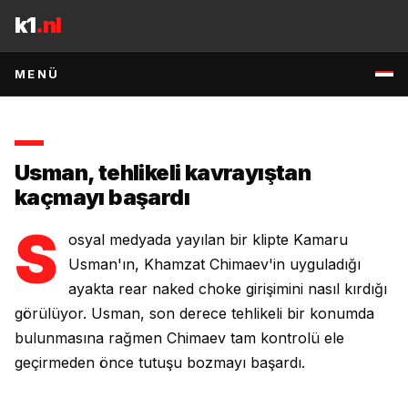
İçeriğe geç
kırarak tehlikeli durumdan kurtuldu.
k1
.nl
3 MAYIS 2026
•
1
DK OKUMA
•
KAYNAK
:
REDDIT:MMA
↗
MENÜ
Usman, tehlikeli kavrayıştan
kaçmayı başardı
S
osyal medyada yayılan bir klipte Kamaru
Usman'ın, Khamzat Chimaev'in uyguladığı
ayakta rear naked choke girişimini nasıl kırdığı
görülüyor. Usman, son derece tehlikeli bir konumda
bulunmasına rağmen Chimaev tam kontrolü ele
geçirmeden önce tutuşu bozmayı başardı.