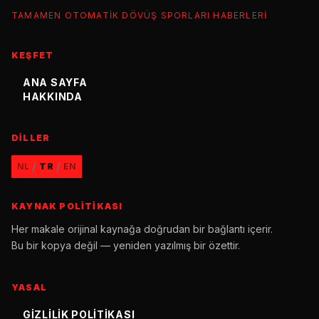
TAMAMEN OTOMATIK DÖVÜŞ SPORLARI HABERLERI
KEŞFET
ANA SAYFA
HAKKINDA
DILLER
/
/
NL
TR
EN
KAYNAK POLITIKASI
Her makale orijinal kaynağa doğrudan bir bağlantı içerir.
Bu bir kopya değil — yeniden yazılmış bir özettir.
YASAL
GIZLILIK POLITIKASI