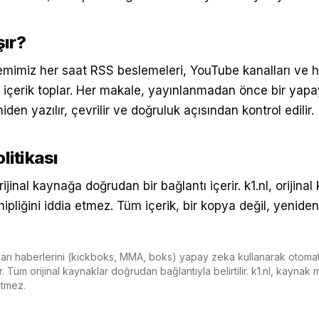
şır?
emimiz her saat RSS beslemeleri, YouTube kanalları ve 
n içerik toplar. Her makale, yayınlanmadan önce bir yap
iden yazılır, çevrilir ve doğruluk açısından kontrol edilir.
litikası
ijinal kaynağa doğrudan bir bağlantı içerir. k1.nl, orijina
ipliğini iddia etmez. Tüm içerik, bir kopya değil, yeniden
rları haberlerini (kickboks, MMA, boks) yapay zeka kullanarak otomat
 Tüm orijinal kaynaklar doğrudan bağlantıyla belirtilir. k1.nl, kaynak 
etmez.