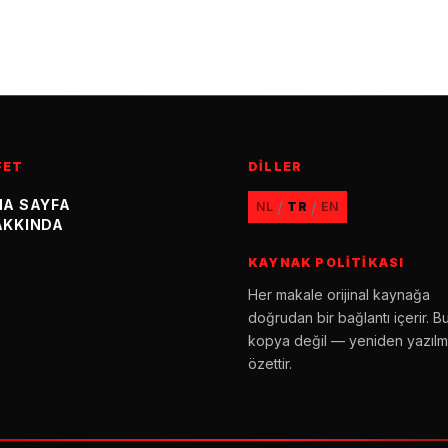
FET
DILLER
NA SAYFA
/
/
NL
TR
EN
AKKINDA
KAYNAK POLITIKASI
Her makale orijinal kaynağa
doğrudan bir bağlantı içerir. Bu
kopya değil — yeniden yazılmı
özettir.