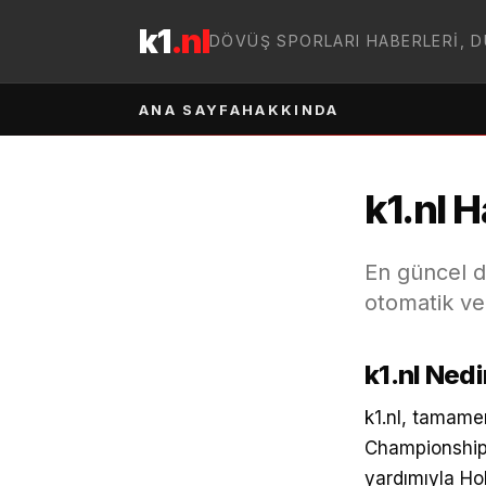
İçeriğe geç
k1
.nl
DÖVÜŞ SPORLARI HABERLERI, 
ANA SAYFA
HAKKINDA
k1.nl 
En güncel d
otomatik ve 
k1.nl Nedi
k1.nl, tamame
Championship,
yardımıyla Ho