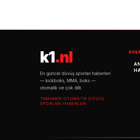
k1
.nl
KEŞ
A
H
En güncel dövüş sporları haberleri
— kickboks, MMA, boks —
otomatik ve çok dilli.
TAMAMEN OTOMATIK DÖVÜŞ
SPORLARI HABERLERI