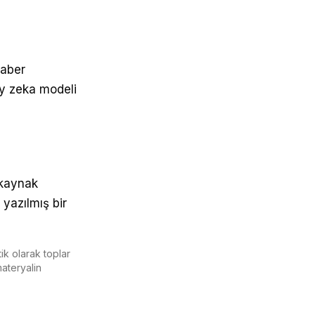
haber
ay zeka modeli
l kaynak
 yazılmış bir
ik olarak toplar
materyalin