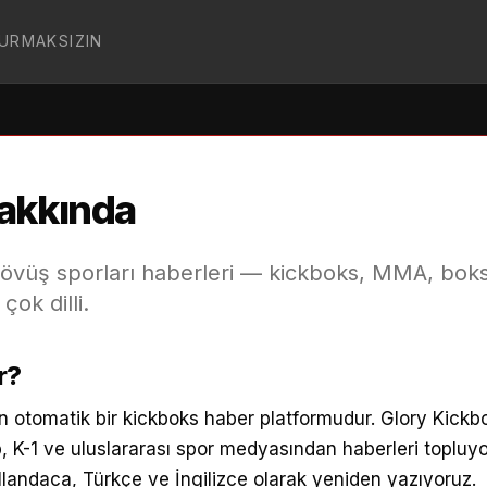
DURMAKSIZIN
Hakkında
övüş sporları haberleri — kickboks, MMA, bok
çok dilli.
r?
n otomatik bir kickboks haber platformudur. Glory Kick
 K-1 ve uluslararası spor medyasından haberleri topluy
llandaca, Türkçe ve İngilizce olarak yeniden yazıyoruz.