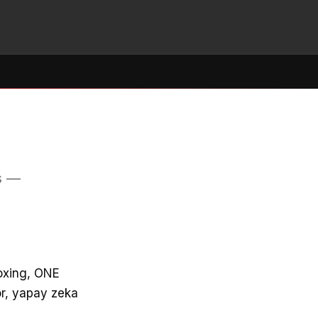
s —
boxing, ONE
or, yapay zeka