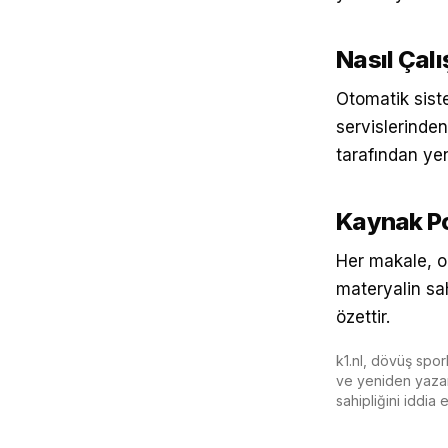
Nasıl Çalı
Otomatik sist
servislerinde
tarafından yen
Kaynak Po
Her makale, or
materyalin sah
özettir.
k1.nl, dövüş spo
ve yeniden yazar.
sahipliğini iddia 