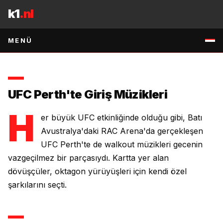
İçeriğe geç
seçimleriyle oktagona yürüdü.
k1
.nl
2 MAYIS 2026
•
1
DK OKUMA
•
KAYNAK
:
RSS:LOWKICK-MMA
↗
MENÜ
UFC Perth'te Giriş Müzikleri
H
er büyük UFC etkinliğinde olduğu gibi, Batı
Avustralya'daki RAC Arena'da gerçekleşen
UFC Perth'te de walkout müzikleri gecenin
vazgeçilmez bir parçasıydı. Kartta yer alan
dövüşçüler, oktagon yürüyüşleri için kendi özel
şarkılarını seçti.