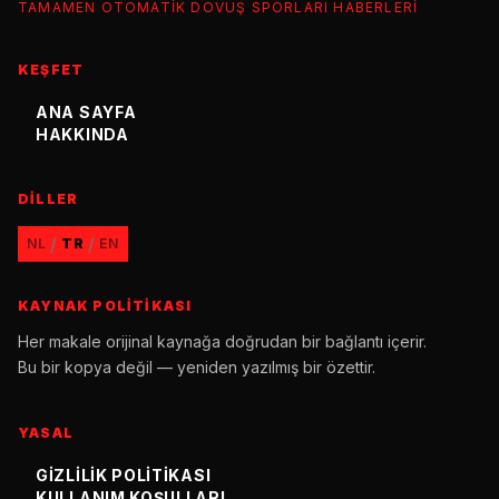
TAMAMEN OTOMATIK DÖVÜŞ SPORLARI HABERLERI
KEŞFET
ANA SAYFA
HAKKINDA
DILLER
/
/
NL
TR
EN
KAYNAK POLITIKASI
Her makale orijinal kaynağa doğrudan bir bağlantı içerir.
Bu bir kopya değil — yeniden yazılmış bir özettir.
YASAL
GIZLILIK POLITIKASI
KULLANIM KOŞULLARI