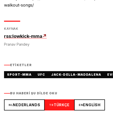
walkout-songs/
KAYNAK
rss:lowkick-mma
↗
Pranav Pandey
ETIKETLER
SPORT-MMA
UFC
JACK-DELLA-MADDALENA
EV
BU HABERI ŞU DILDE OKU
NEDERLANDS
TÜRKÇE
ENGLISH
NL
TR
EN