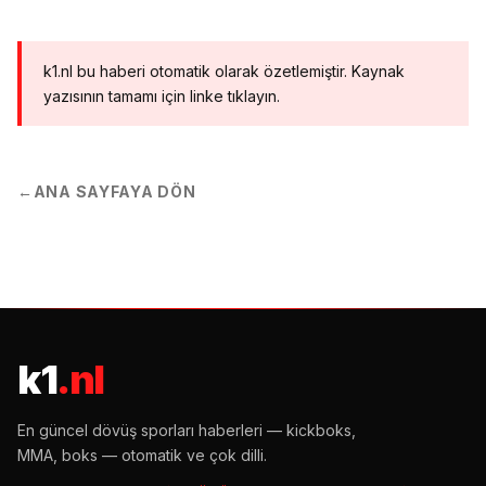
k1.nl bu haberi otomatik olarak özetlemiştir. Kaynak
yazısının tamamı için linke tıklayın.
←
ANA SAYFAYA DÖN
k1
.nl
En güncel dövüş sporları haberleri — kickboks,
MMA, boks — otomatik ve çok dilli.