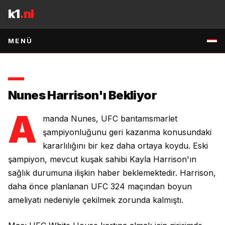
İçeriğe geç
ameliyatından iyileşiyor.
k1
.nl
3 MAYIS 2026
•
1
DK OKUMA
•
KAYNAK
:
RSS:MMA-MANIA
↗
MENÜ
Nunes Harrison'ı Bekliyor
A
manda Nunes, UFC bantamsmarlet
şampiyonluğunu geri kazanma konusundaki
kararlılığını bir kez daha ortaya koydu. Eski
şampiyon, mevcut kuşak sahibi Kayla Harrison'ın
sağlık durumuna ilişkin haber beklemektedir. Harrison,
daha önce planlanan UFC 324 maçından boyun
ameliyatı nedeniyle çekilmek zorunda kalmıştı.