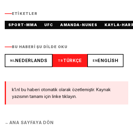
ETIKETLER
SPORT-MMA
UFC
AMANDA-NUNES
KAYLA-HAR
BU HABERI ŞU DILDE OKU
NEDERLANDS
TÜRKÇE
ENGLISH
NL
TR
EN
k1.nl bu haberi otomatik olarak özetlemiştir. Kaynak
yazısının tamamı için linke tıklayın.
←
ANA SAYFAYA DÖN