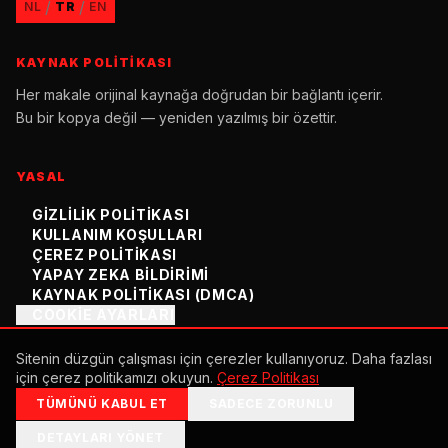
/
/
NL
TR
EN
KAYNAK POLITIKASI
Her makale orijinal kaynağa doğrudan bir bağlantı içerir.
Bu bir kopya değil — yeniden yazılmış bir özettir.
YASAL
GIZLILIK POLITIKASI
KULLANIM KOŞULLARI
ÇEREZ POLITIKASI
YAPAY ZEKA BILDIRIMI
KAYNAK POLITIKASI (DMCA)
COOKIE AYARLARI
Sitenin düzgün çalışması için çerezler kullanıyoruz. Daha fazlası
için çerez politikamızı okuyun.
Çerez Politikası
©
2026
K1.NL
TÜMÜNÜ KABUL ET
SADECE ZORUNLU
OTOMATIK OLUŞTURULDU
DETAYLARI YÖNET