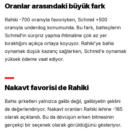
Oranlar arasındaki büyük fark
Rahiki -700 oranıyla favoriyken, Schmid +500
oranıyla underdog konumunda. Bu fark, bahisçilerin
Schmid'in sürpriz yapma ihtimaline çok az yer
bıraktığını açıkça ortaya koyuyor. Rahiki'ye bahis
oynamak düşük kazanç sağlarken, Schmid'e oynamak
yüksek ödeme vaat ediyor.
Nakavt favorisi de Rahiki
Bahis şirketleri yalnızca galibi değil, galibiyetin şeklini
de değerlendiriyor. Nakavt oranları Rahiki lehine -185
olarak açıklandı. Bu da dövüşün erken bitmesinin
gerçekçi bir seçenek olarak görüldüğünü gösteriyor.