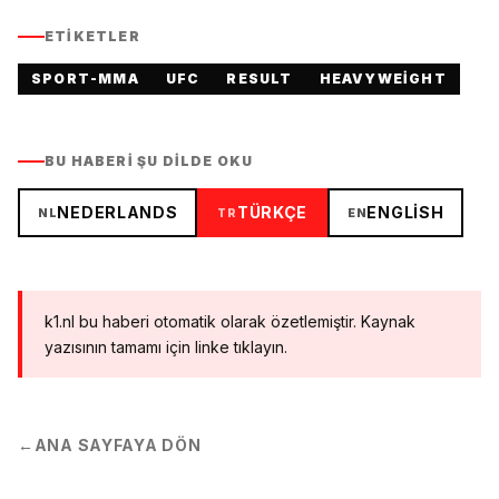
ETIKETLER
SPORT-MMA
UFC
RESULT
HEAVYWEIGHT
BU HABERI ŞU DILDE OKU
NEDERLANDS
TÜRKÇE
ENGLISH
NL
TR
EN
k1.nl bu haberi otomatik olarak özetlemiştir. Kaynak
yazısının tamamı için linke tıklayın.
←
ANA SAYFAYA DÖN