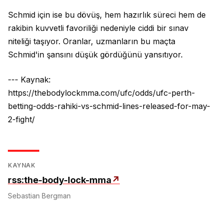
Schmid için ise bu dövüş, hem hazırlık süreci hem de
rakibin kuvvetli favoriliği nedeniyle ciddi bir sınav
niteliği taşıyor. Oranlar, uzmanların bu maçta
Schmid'in şansını düşük gördüğünü yansıtıyor.
--- Kaynak:
https://thebodylockmma.com/ufc/odds/ufc-perth-
betting-odds-rahiki-vs-schmid-lines-released-for-may-
2-fight/
KAYNAK
rss:the-body-lock-mma
↗
Sebastian Bergman