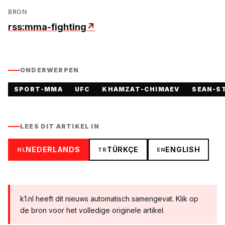
BRON
rss:mma-fighting
↗
ONDERWERPEN
SPORT-MMA
UFC
KHAMZAT-CHIMAEV
SEAN-S
LEES DIT ARTIKEL IN
NEDERLANDS
TÜRKÇE
ENGLISH
NL
TR
EN
k1.nl heeft dit nieuws automatisch samengevat. Klik op
de bron voor het volledige originele artikel.