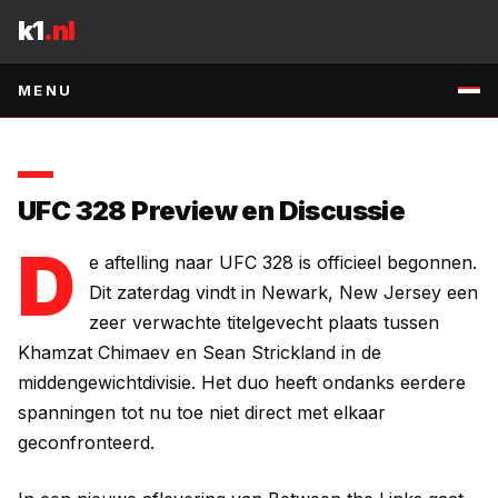
Naar inhoud
evenement.
k1
.nl
7 MEI 2026
•
1
MIN. LEZEN
•
BRON
:
RSS:MMA-FIGHTING
↗
MENU
UFC 328 Preview en Discussie
D
e aftelling naar UFC 328 is officieel begonnen.
Dit zaterdag vindt in Newark, New Jersey een
zeer verwachte titelgevecht plaats tussen
Khamzat Chimaev en Sean Strickland in de
middengewichtdivisie. Het duo heeft ondanks eerdere
spanningen tot nu toe niet direct met elkaar
geconfronteerd.