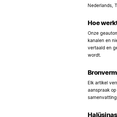
Nederlands, T
Hoe werkt
Onze geautoma
kanalen en ni
vertaald en g
wordt.
Bronverm
Elk artikel ve
aanspraak op 
samenvatting,
Halüsina