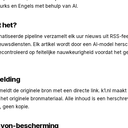
urks en Engels met behulp van AI.
 het?
tiseerde pipeline verzamelt elk uur nieuws uit RSS-fe
euwsdiensten. Elk artikel wordt door een AI-model hers
econtroleerd op feitelijke nauwkeurigheid voordat het g
elding
rmeldt de originele bron met een directe link. k1.nl maak
het originele bronmateriaal. Alle inhoud is een herschr
 geen kopie.
syon-bescherming