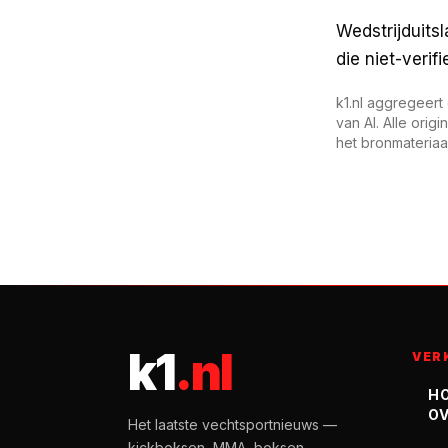
Wedstrijduits
die niet-verif
k1.nl aggregeert
van AI. Alle ori
het bronmateriaal
k1
.nl
VER
H
OV
Het laatste vechtsportnieuws —
kickboksen, MMA, boksen —