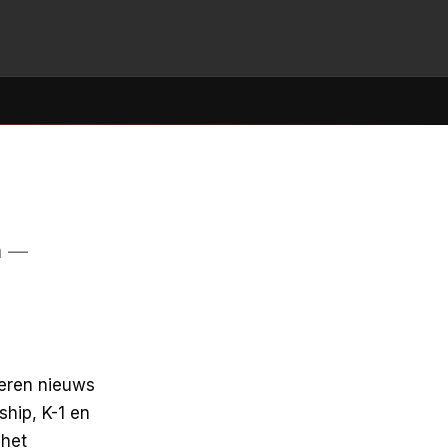
n —
geren nieuws
hip, K-1 en
 het