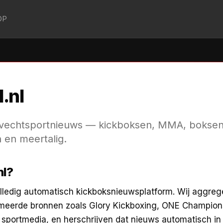
OP
.nl
e vechtsportnieuws — kickboksen, MMA, bokse
 en meertalig.
nl?
volledig automatisch kickboksnieuwsplatform. Wij aggre
eerde bronnen zoals Glory Kickboxing, ONE Champions
e sportmedia, en herschrijven dat nieuws automatisch in