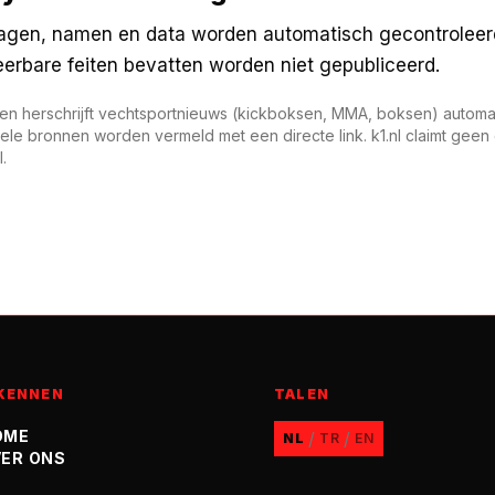
lagen, namen en data worden automatisch gecontroleerd
ieerbare feiten bevatten worden niet gepubliceerd.
 en herschrijft vechtsportnieuws (kickboksen, MMA, boksen) automa
ginele bronnen worden vermeld met een directe link. k1.nl claimt ge
.
KENNEN
TALEN
OME
/
/
NL
TR
EN
ER ONS