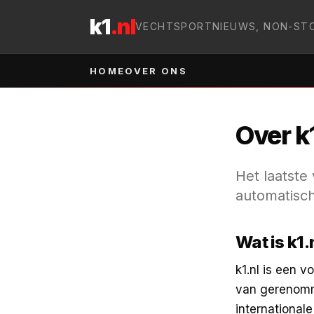
Naar inhoud
k1
.nl
VECHTSPORTNIEUWS, NON-ST
HOME
OVER ONS
Over k1
Het laatst
automatisch
Wat is k1.
k1.nl is een 
van gerenomm
international