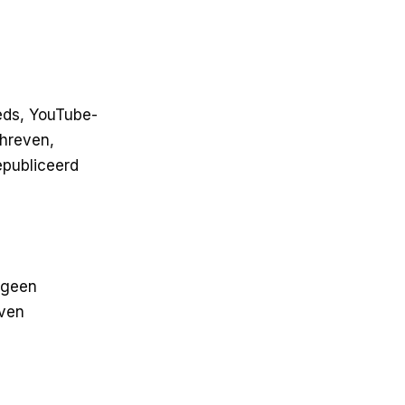
eds, YouTube-
chreven,
epubliceerd
t geen
even