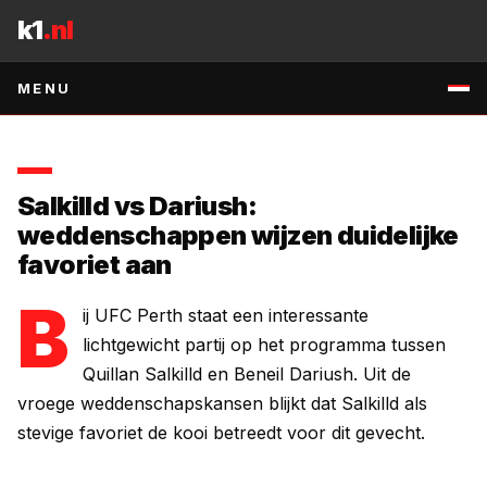
Naar inhoud
weddenschappen voor dit gevecht in het lichtgewicht.
k1
.nl
2 MEI 2026
•
1
MIN. LEZEN
•
BRON
:
RSS:THE-BODY-LOCK-MMA
↗
MENU
Salkilld vs Dariush:
weddenschappen wijzen duidelijke
favoriet aan
B
ij UFC Perth staat een interessante
lichtgewicht partij op het programma tussen
Quillan Salkilld en Beneil Dariush. Uit de
vroege weddenschapskansen blijkt dat Salkilld als
stevige favoriet de kooi betreedt voor dit gevecht.