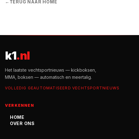
←
TERUG NAAR HOME
k1
.nl
Het laatste vechtsportnieuws — kickboksen,
MMA, boksen — automatisch en meertalig.
VOLLEDIG GEAUTOMATISEERD VECHTSPORTNIEUWS
VERKENNEN
HOME
OVER ONS