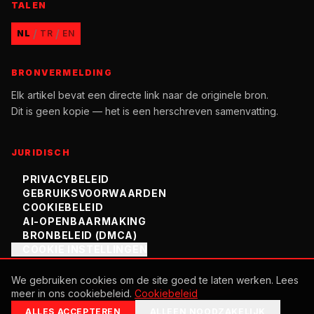
TALEN
/
/
NL
TR
EN
BRONVERMELDING
Elk artikel bevat een directe link naar de originele bron.
Dit is geen kopie — het is een herschreven samenvatting.
JURIDISCH
PRIVACYBELEID
GEBRUIKSVOORWAARDEN
COOKIEBELEID
AI-OPENBAARMAKING
BRONBELEID (DMCA)
COOKIE INSTELLINGEN
We gebruiken cookies om de site goed te laten werken. Lees
meer in ons cookiebeleid.
Cookiebeleid
©
2026
K1.NL
ALLES ACCEPTEREN
ALLEEN NOODZAKELIJK