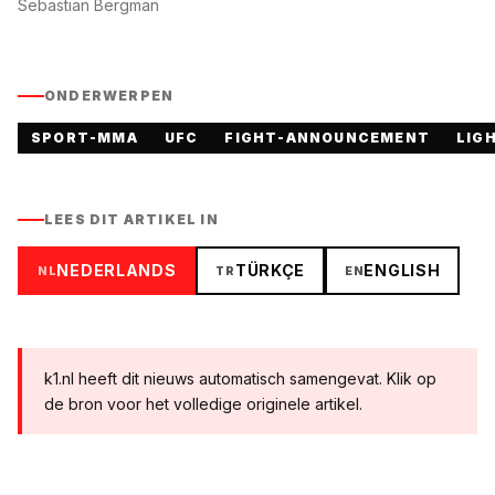
Sebastian Bergman
ONDERWERPEN
SPORT-MMA
UFC
FIGHT-ANNOUNCEMENT
LIG
LEES DIT ARTIKEL IN
NEDERLANDS
TÜRKÇE
ENGLISH
NL
TR
EN
k1.nl heeft dit nieuws automatisch samengevat. Klik op
de bron voor het volledige originele artikel.