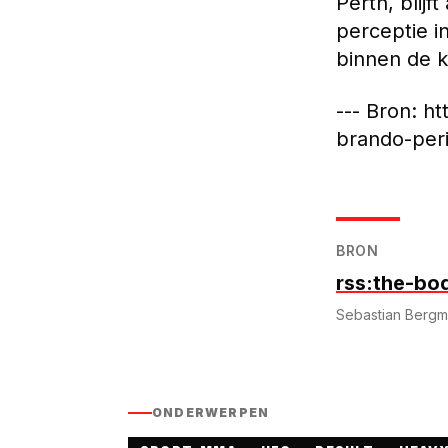
Perth, blijf
perceptie i
binnen de k
--- Bron: h
brando-peri
BRON
rss:the-bo
Sebastian Berg
ONDERWERPEN