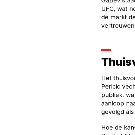
Gaziev staa
UFC, wat h
de markt de
vertrouwen 
Thuis
Het thuisvo
Pericic vec
publiek, wa
aanloop na
gevolgd als
Hoe de kans