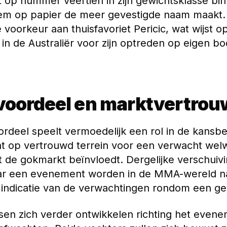
t op nummer veertien in zijn gewichtsklasse bi
em op papier de meer gevestigde naam maakt.
 voorkeur aan thuisfavoriet Pericic, wat wijst o
in de Australiër voor zijn optreden op eigen b
voordeel en marktvertro
ordeel speelt vermoedelijk een rol in de kansb
ht op vertrouwd terrein voor een verwacht welw
t de gokmarkt beïnvloedt. Dergelijke verschuiv
ar een evenement worden in de MMA-wereld n
 indicatie van de verwachtingen rondom een ge
en zich verder ontwikkelen richting het evene