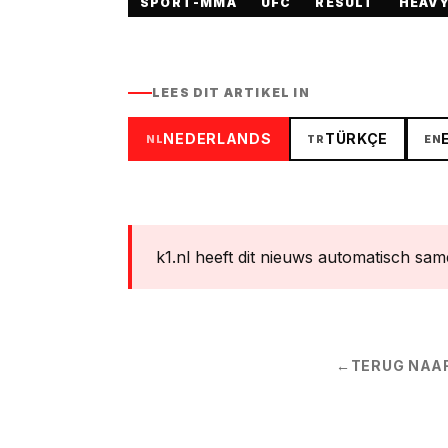
SPORT-MMA
UFC
RESULT
HEAV
LEES DIT ARTIKEL IN
NEDERLANDS
TÜRKÇE
NL
TR
EN
k1.nl heeft dit nieuws automatisch same
←
TERUG NAA