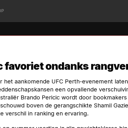
OP
-BODY-LOCK-MMA
↗
c favoriet ondanks rangve
r het aankomende UFC Perth-evenement laten
ddenschapskansen een opvallende verschuivin
straliër Brando Pericic wordt door bookmakers 
schouwd boven de gerangschikte Shamil Gazie
ke verschil in ranking en ervaring.