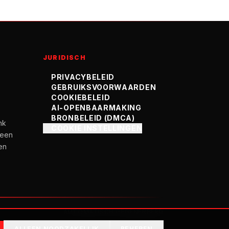
JURIDISCH
PRIVACYBELEID
GEBRUIKSVOORWAARDEN
COOKIEBELEID
AI-OPENBAARMAKING
BRONBELEID (DMCA)
nk
COOKIE INSTELLINGEN
geen
en
AUTOMATISCH GEGENEREERD
ALLEEN NOODZAKELIJK
BEHEREN