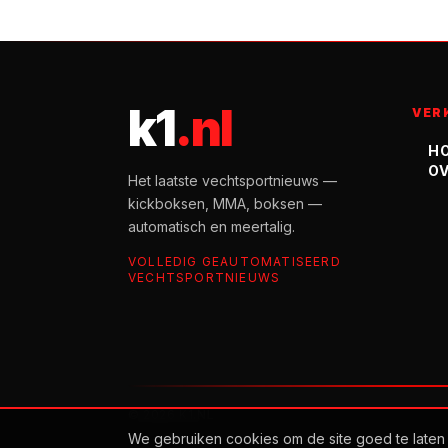
k1
.nl
VER
H
OV
Het laatste vechtsportnieuws —
kickboksen, MMA, boksen —
automatisch en meertalig.
VOLLEDIG GEAUTOMATISEERD
VECHTSPORTNIEUWS
©
2026
K1.NL
We gebruiken cookies om de site goed te laten