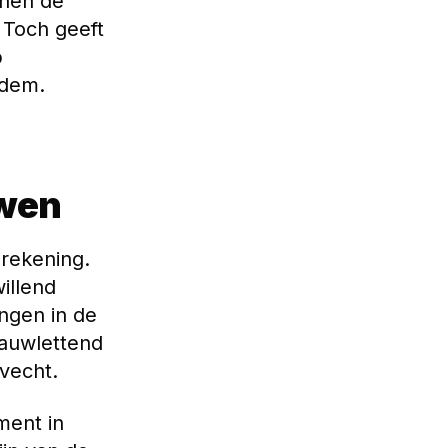
nnen de
 Toch geeft
p
odem.
uwen
erekening.
illend
ingen in de
auwlettend
vecht.
ment in