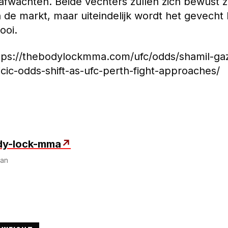
t afwachten. Beide vechters zullen zich bewust z
n de markt, maar uiteindelijk wordt het gevecht 
ooi.
ttps://thebodylockmma.com/ufc/odds/shamil-gaz
cic-odds-shift-as-ufc-perth-fight-approaches/
dy-lock-mma
↗
man