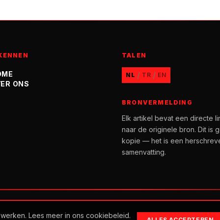
KENNEN
TALEN
OME
/
/
NL
TR
EN
ER ONS
BRONVERMELDING
Elk artikel bevat een directe li
naar de originele bron. Dit is 
kopie — het is een herschrev
samenvatting.
 werken. Lees meer in ons cookiebeleid.
ALLES ACCEPTEREN