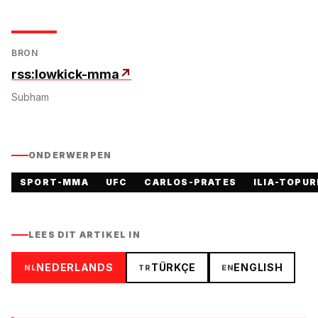
BRON
rss:lowkick-mma
↗
Subham
ONDERWERPEN
SPORT-MMA
UFC
CARLOS-PRATES
ILIA-TOPUR
LEES DIT ARTIKEL IN
NEDERLANDS
TÜRKÇE
ENGLISH
NL
TR
EN