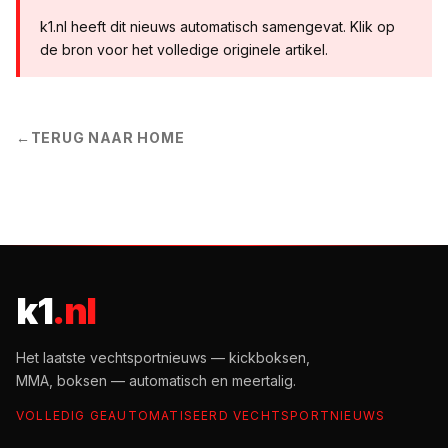
k1.nl heeft dit nieuws automatisch samengevat. Klik op
de bron voor het volledige originele artikel.
←
TERUG NAAR HOME
k1
.nl
Het laatste vechtsportnieuws — kickboksen,
MMA, boksen — automatisch en meertalig.
VOLLEDIG GEAUTOMATISEERD VECHTSPORTNIEUWS