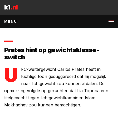
Naar inhoud
Islam Makhachev eerder binnenhalen.
k1
.nl
2 MEI 2026
•
1
MIN. LEZEN
•
BRON
:
RSS:LOWKICK-MMA
↗
MENU
Prates hint op gewichtsklasse-
switch
U
FC-weltergewicht Carlos Prates heeft in
luchtige toon gesuggereerd dat hij mogelijk
naar lichtgewicht zou kunnen afdalen. De
opmerking volgde op geruchten dat Ilia Topuria een
titelgevecht tegen lichtgewichtkampioen Islam
Makhachev zou kunnen bemachtigen.